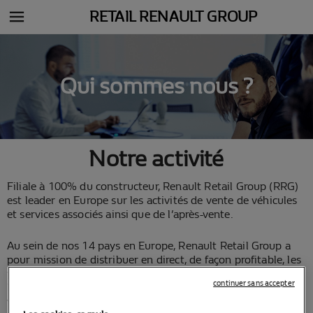
RETAIL RENAULT GROUP
Qui sommes nous ?
Notre activité
Filiale à 100% du constructeur, Renault Retail Group (RRG)
est leader en Europe sur les activités de vente de véhicules
et services associés ainsi que de l’après-vente.
Au sein de nos 14 pays en Europe, Renault Retail Group a
pour mission de distribuer en direct, de façon profitable, les
produits et services de l’Alliance (Renault, Dacia, Nissan).
continuer sans accepter
L’offre de produits porte sur les véhicules neufs, les
véhicules d’occasion et les pièces de rechange et comprend