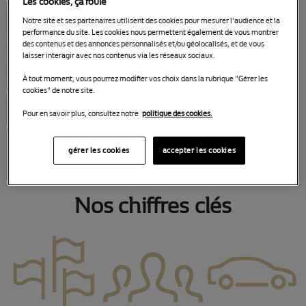
Les cookies, ça roule
également les services suivants : l’entretien, la mécanique,
la carrosserie, les services rapides (Renault Minute et
Notre site et ses partenaires utilisent des cookies pour mesurer l'audience et la
Renault Minute carrosserie), la location courte durée
performance du site. Les cookies nous permettent également de vous montrer
(Renault Rent), les financements et les courtages.
des contenus et des annonces personnalisés et/ou géolocalisés, et de vous
laisser interagir avec nos contenus via les réseaux sociaux.
Renault Retail Group, c'est l'assurance du meilleur niveau
À tout moment, vous pourrez modifier vos choix dans la rubrique "Gérer les
qualité de service dans chacun de ses établissements,
cookies" de notre site.
partout en Europe. Son objectif est d’être toujours plus
proche de ses clients et de ses attentes afin de lui proposer
Pour en savoir plus, consultez notre
politique des cookies.
des services adaptés à ses besoins.
gérer les cookies
accepter les cookies
Nos chiffres clés